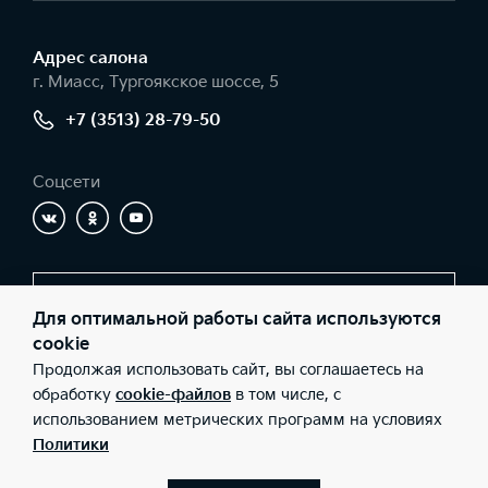
Адрес салонa
г. Миасс, Тургоякское шоссе, 5
+7 (3513) 28-79-50
Соцсети
Заказать звонок
Для оптимальной работы сайта используются
cookie
Продолжая использовать сайт, вы соглашаетесь на
© 2026 Юридические лица ООО «КЦ АВТОРЕАЛ» (Фактический
обработку
cookie-файлов
в том числе, с
адрес: г. Миасс, Тургоякское шоссе, 5; Телефон: +7 (3513) 28-79-
использованием метрических программ на условиях
50; ИНН: 7415087756; ОГРН: 1147415005297), ООО «Киа Россия и
СНГ» (Фактический адрес: г.Москва, Валовая 26; Телефон: 8 800
Политики
301 08 80; ИНН: 7728674093; ОГРН: 5087746291760) ведут
деятельность на территории РФ в соответствии с
законодательством РФ. Реализуемые товары доступны к