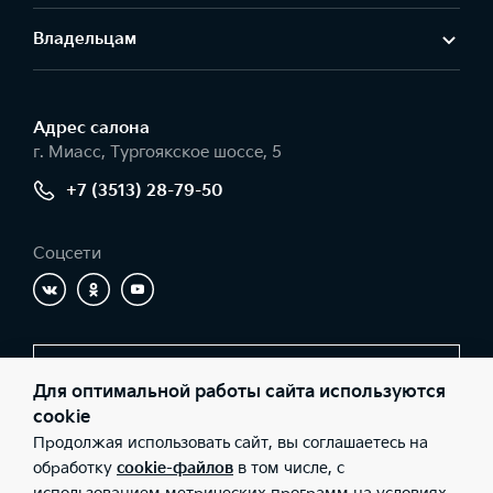
Владельцам
Адрес салонa
г. Миасс, Тургоякское шоссе, 5
+7 (3513) 28-79-50
Соцсети
Заказать звонок
Для оптимальной работы сайта используются
cookie
Продолжая использовать сайт, вы соглашаетесь на
© 2026 Юридические лица ООО «КЦ АВТОРЕАЛ» (Фактический
обработку
cookie-файлов
в том числе, с
адрес: г. Миасс, Тургоякское шоссе, 5; Телефон: +7 (3513) 28-79-