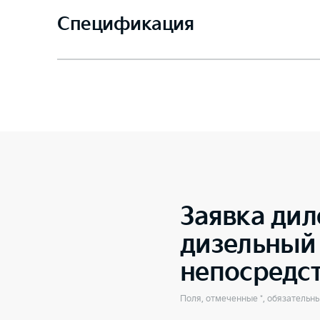
Спецификация
Заявка дил
дизельный 
непосредс
Поля, отмеченные *, обязательн