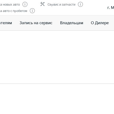
а новых авто
Сервис и запчасти
г. 
 авто с пробегом
ателям
Запись на сервис
Владельцам
О Дилере