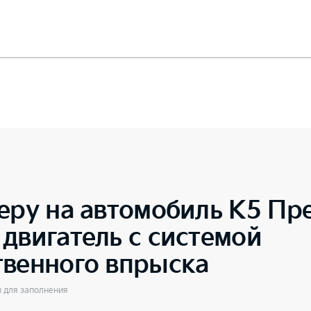
еру на автомобиль
K5 Пре
двигатель с системой
твенного впрыска
ы для заполнения