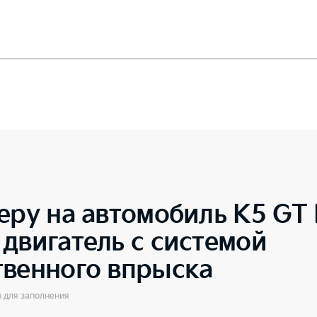
еру на автомобиль
K5 GT 
двигатель с системой
твенного впрыска
ы для заполнения