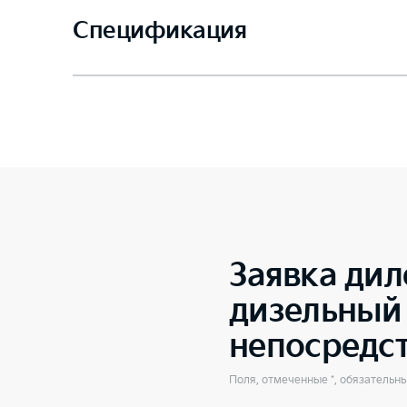
Спецификация
Заявка дил
дизельный 
непосредс
Поля, отмеченные *, обязательн