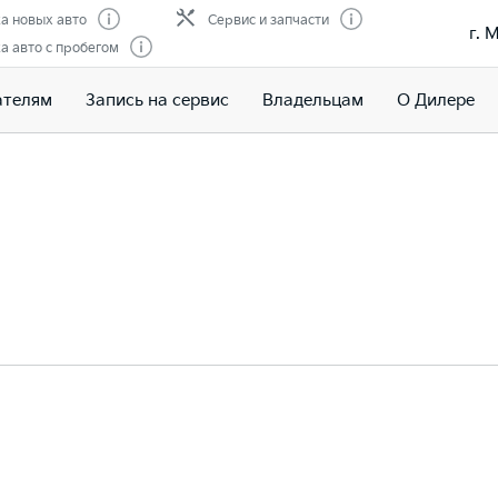
а новых авто
Сервис и запчасти
г. 
 авто с пробегом
ателям
Запись на сервис
Владельцам
О Дилере