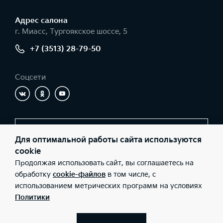
Адрес салонa
г. Миасс, Тургоякское шоссе, 5
+7 (3513) 28-79-50
Соцсети
Заказать звонок
Для оптимальной работы сайта используются
cookie
Продолжая использовать сайт, вы соглашаетесь на
© 2026 Юридические лица ООО «КЦ АВТОРЕАЛ» (Фактический
обработку
cookie-файлов
в том числе, с
адрес: г. Миасс, Тургоякское шоссе, 5; Телефон: +7 (3513) 28-79-
использованием метрических программ на условиях
50; ИНН: 7415087756; ОГРН: 1147415005297), ООО «Киа Россия и
СНГ» (Фактический адрес: г.Москва, Валовая 26; Телефон: 8 800
Политики
301 08 80; ИНН: 7728674093; ОГРН: 5087746291760) ведут
деятельность на территории РФ в соответствии с
законодательством РФ. Реализуемые товары доступны к