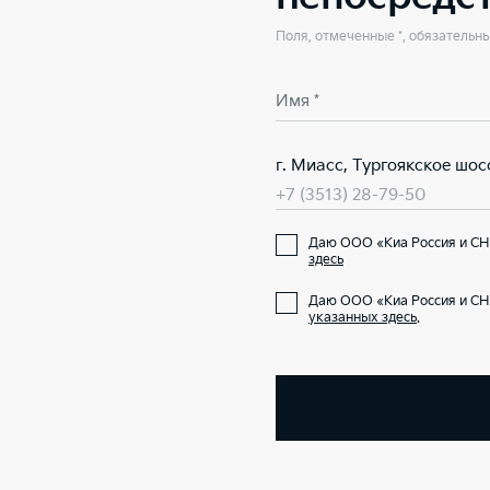
Поля, отмеченные *, обязательн
Имя *
г. Миасс, Тургоякское шосс
+7 (3513) 28-79-50
Даю ООО «Киа Россия и СН
здесь
Даю ООО «Киа Россия и СН
указанных здесь
.