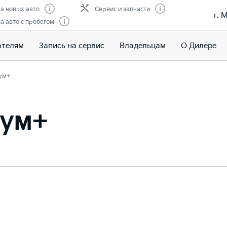
а новых авто
Сервис и запчасти
г. 
 авто с пробегом
ателям
Запись на сервис
Владельцам
О Дилере
ум+
иум+