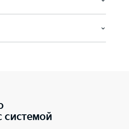
o
с системой