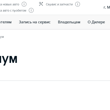
а новых авто
Сервис и запчасти
г. 
 авто с пробегом
ателям
Запись на сервис
Владельцам
О Дилере
ум
иум