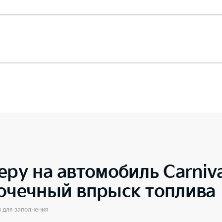
еру на автомобиль
Carniv
точечный впрыск топлива
ы для заполнения