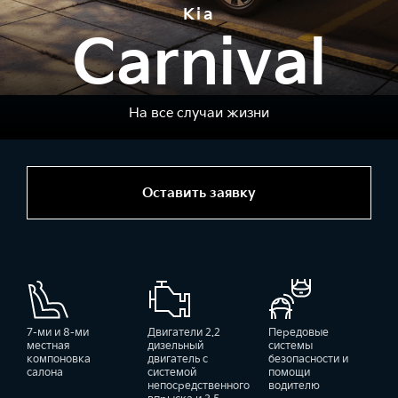
Kia
Carnival
На все случаи жизни
Оставить заявку
7-ми и 8-ми
Двигатели 2.2
Передовые
местная
дизельный
системы
компоновка
двигатель с
безопасности и
салона
системой
помощи
непосредственного
водителю