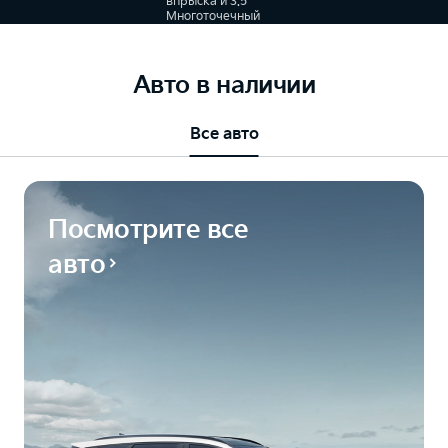
впрыска и 3.5
Многоточечный
впрыск
топлива, 8-
ступенчатый
автомат
Авто в наличии
Все авто
Посмотрите все
авто