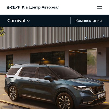
Kia Центр Автореал
Carnival
Комплектации