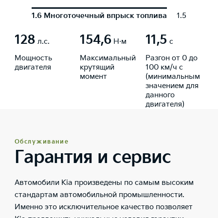
1.6 Многоточечный впрыск топлива
1.5 с турб
128
154,6
11,5
л.с.
Н·м
с
Мощность
Максимальный
Разгон от 0 до
двигателя
крутящий
100 км/ч с
момент
(минимальным
значением для
данного
двигателя)
Обслуживание
Гарантия и сервис
Автомобили Kia произведены по самым высоким
стандартам автомобильной промышленности.
Именно это исключительное качество позволяет