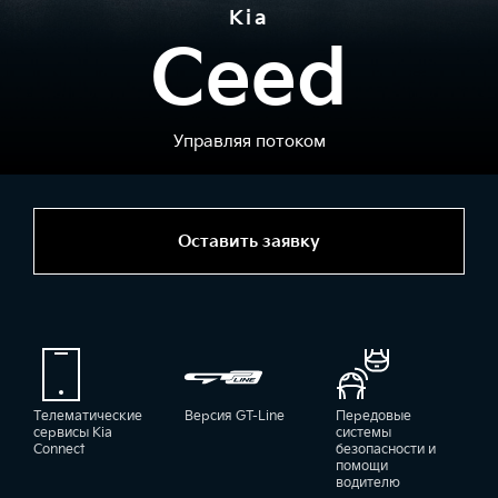
Kia
Ceed
Управляя потоком
Оставить заявку
Телематические
Версия GT-Line
Передовые
сервисы Kia
системы
Connect
безопасности и
помощи
водителю