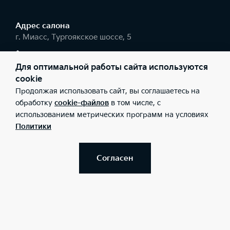
Адрес салонa
г. Миасс, Тургоякское шоссе, 5
+7 (3513) 28-79-50
Для оптимальной работы сайта используются
cookie
Соцсети
Продолжая использовать сайт, вы соглашаетесь на
обработку
cookie-файлов
в том числе, с
использованием метрических программ на условиях
Политики
Заказать звонок
Согласен
© 2026 Юридические лица ООО «КЦ АВТОРЕАЛ» (Фактический
адрес: г. Миасс, Тургоякское шоссе, 5; Телефон: +7 (3513) 28-79-
50; ИНН: 7415087756; ОГРН: 1147415005297), ООО «Киа Россия и
СНГ» (Фактический адрес: г.Москва, Валовая 26; Телефон: 8 800
301 08 80; ИНН: 7728674093; ОГРН: 5087746291760) ведут
деятельность на территории РФ в соответствии с
законодательством РФ. Реализуемые товары доступны к