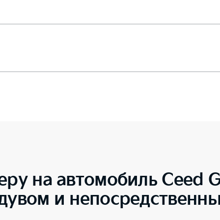
еру на автомобиль
Ceed G
ддувом и непосредственн