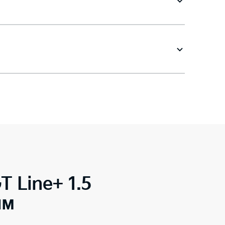
T Line+ 1.5
ым