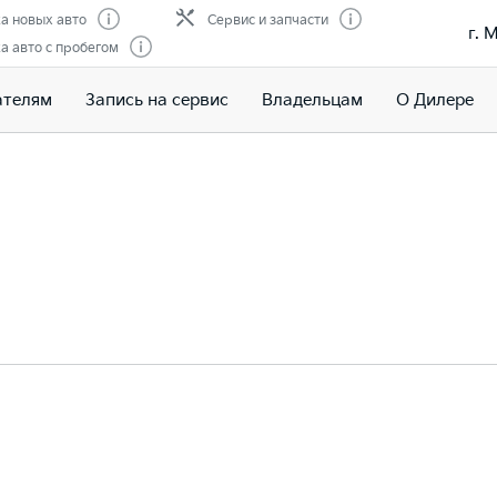
а новых авто
Сервис и запчасти
г. 
 авто с пробегом
ателям
Запись на сервис
Владельцам
О Дилере