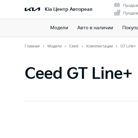
Продаж
Kia Центр Автореал
Продажа
Модели
Авто в наличии
Покуп
Главная
Модели
Ceed
Комплектации
GT Line+
Ceed GT Line+