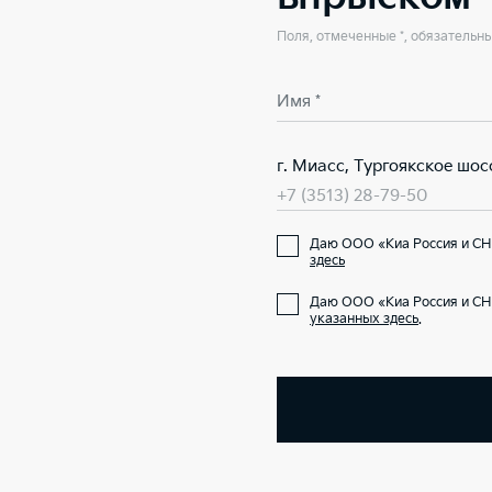
Поля, отмеченные *, обязательн
Имя *
г. Миасс, Тургоякское шосс
+7 (3513) 28-79-50
Даю ООО «Киа Россия и СН
здесь
Даю ООО «Киа Россия и СН
указанных здесь
.