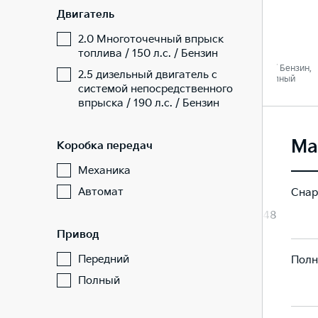
Двигатель
Люкс
Стиль
2.0 Многоточечный впрыск
топлива / 150 л.с. / Бензин
 Бензин,
2.5 / 190 л. c. / Бензин,
2.0 / 150 л. c. / Бензин,
2.5 дизельный двигатель с
ный
Автомат / Полный
Автомат / Полный
системой непосредственного
впрыска / 190 л.с. / Бензин
Ма
Коробка передач
Механика
Автомат
Снар
1567 / 1687
1531 / 1648
Привод
Передний
Полн
Полный
2,175
2,140