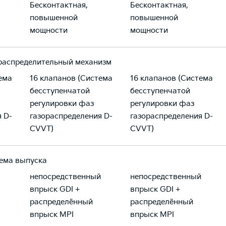
Бесконтактная,
Бесконтактная,
повышенной
повышенной
мощности
мощности
распределительный механизм
ема
16 клапанов (Система
16 клапанов (Система
бесступенчатой
бесступенчатой
регулировки фаз
регулировки фаз
 D-
газораспределения D-
газораспределения D-
CVVT)
CVVT)
ема выпуска
непосредственный
непосредственный
впрыск GDI +
впрыск GDI +
распределённый
распределённый
впрыск MPI
впрыск MPI