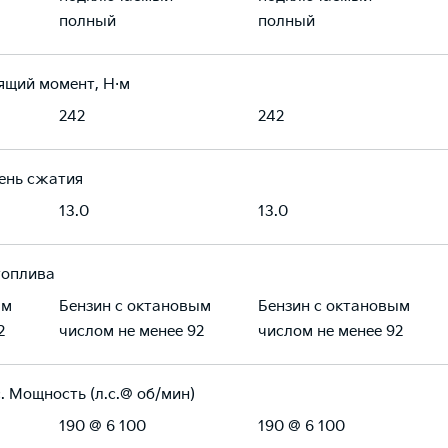
полный
полный
ящий момент, Н·м
242
242
ень сжатия
13.0
13.0
топлива
ым
Бензин с октановым
Бензин с октановым
2
числом не менее 92
числом не менее 92
. Мощность (л.с.@ об/мин)
190 @ 6 100
190 @ 6 100