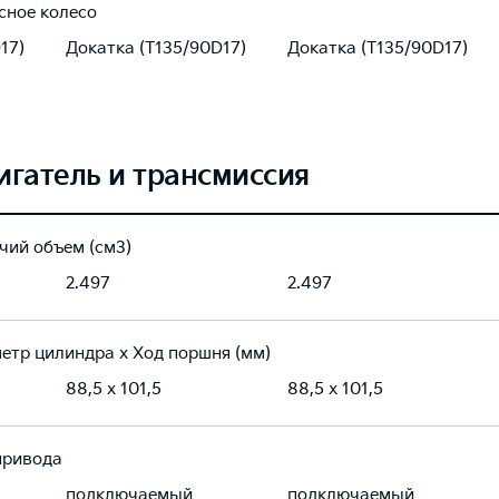
сное колесо
17)
Докатка (T135/90D17)
Докатка (T135/90D17)
игатель и трансмиссия
чий объем (см3)
2.497
2.497
етр цилиндра х Ход поршня (мм)
88,5 x 101,5
88,5 x 101,5
привода
подключаемый
подключаемый