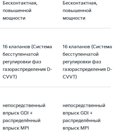
Бесконтактная,
Бесконтактная,
повышенной
повышенной
мощности
мощности
16 клапанов (Система
16 клапанов (Система
бесступенчатой
бесступенчатой
регулировки фаз
регулировки фаз
газораспределения D-
газораспределения D-
CVVT)
CVVT)
непосредственный
непосредственный
впрыск GDI +
впрыск GDI +
распределённый
распределённый
впрыск MPI
впрыск MPI