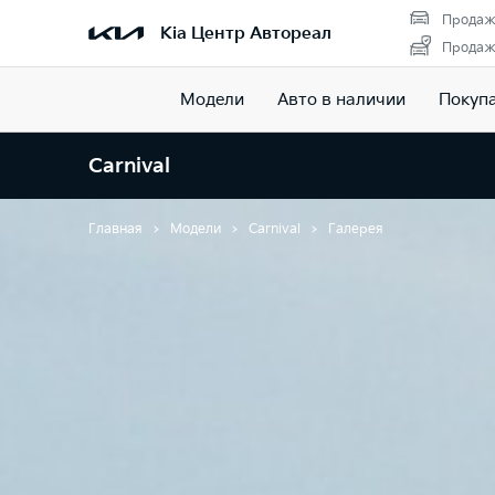
Продаж
Kia Центр Автореал
Продажа
Модели
Авто в наличии
Покуп
Carnival
Главная
Модели
Carnival
Галерея
Галерея Carniv