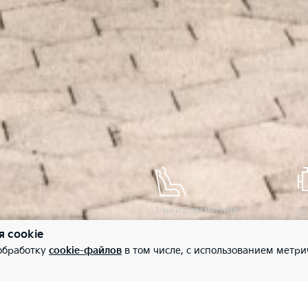
7-ми и 8-ми местная
Дв
компоновка салона
дв
не
я cookie
и 
 обработку
cookie-файлов
в том числе, с использованием метри
то
ав