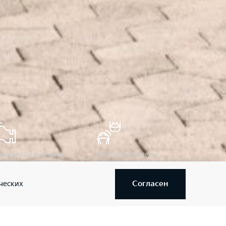
игатели 2.2 дизельный
Передовые системы
игатель с системой
безопасности и помощи
посредственного впрыска
водителю
3.5 Многоточечный впрыск
Согласен
ческих
плива, 8-ступенчатый
томат